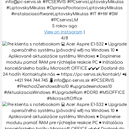
info@pc-servis.sk #PCSERVIS #PCservisLiptovskyMikulas
#LiptovskyMikulas #OpravaPocitacovLiptovskyMikulas
#instalaciasoftwareLiptovskyMikulas #IT #HW #SW
#PCservisLM
5 rokov ago
View on Instagram
|
4/8