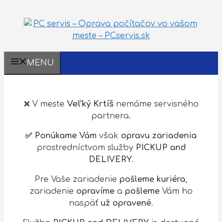
MENU
Veľký Krtíš
❌ V meste
nemáme servisného
partnera.
✅ Ponúkame Vám
však
opravu zariadenia
prostredníctvom služby
PICKUP and
DELIVERY
.
Pre Vaše zariadenie
pošleme kuriéra
,
zariadenie
opravíme
a
pošleme
Vám ho
naspäť
už opravené
.