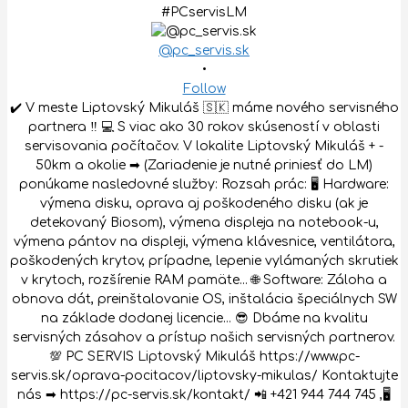
@pc_servis.sk
•
Follow
✔️ V meste Liptovský Mikuláš 🇸🇰 máme nového servisného
partnera ‼️ 💻 S viac ako 30 rokov skúseností v oblasti
servisovania počítačov. V lokalite Liptovský Mikuláš + -
50km a okolie ➡ (Zariadenie je nutné priniesť do LM)
ponúkame nasledovné služby: Rozsah prác: 🖥 Hardware:
výmena disku, oprava aj poškodeného disku (ak je
detekovaný Biosom), výmena displeja na notebook-u,
výmena pántov na displeji, výmena klávesnice, ventilátora,
poškodených krytov, prípadne, lepenie vylámaných skrutiek
v krytoch, rozšírenie RAM pamäte... 🌐 Software: Záloha a
obnova dát, preinštalovanie OS, inštalácia špeciálnych SW
na základe dodanej licencie... 😎 Dbáme na kvalitu
servisných zásahov a prístup našich servisných partnerov.
💯 PC SERVIS Liptovský Mikuláš https://www.pc-
servis.sk/oprava-pocitacov/liptovsky-mikulas/ Kontaktujte
nás ➡ https://pc-servis.sk/kontakt/ 📲 +421 944 744 745 ,🖥