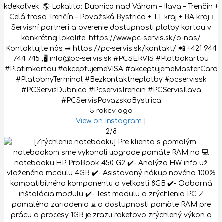
kdekoľvek. 🌎 Lokalita: Dubnica nad Váhom – Ilava – Trenčín +
Celá trasa Trenčín – Považská Bystrica + TT kraj + BA kraj ℹ
Servisní partneri a overenie dostupnosti platby kartou v
konkrétnej lokalite: https://www.pc-servis.sk/o-nas/
Kontaktujte nás ➡ https://pc-servis.sk/kontakt/ 📲 +421 944
744 745 ,🖥 info@pc-servis.sk #PCSERVIS #Platbakartou
#Platimkartou #akceptujemeVISA #akceptujemeMasterCard
#PlatobnyTerminal #Bezkontaktneplatby #pcservissk
#PCServisDubnica #PcservisTrencin #PCServisIlava
#PCServisPovazskaBystrica
5 rokov ago
View on Instagram
|
2/8