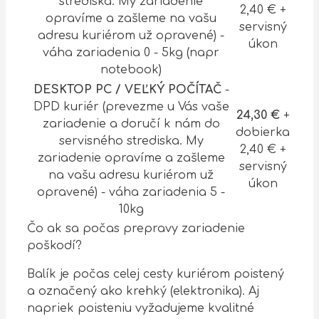
strediska. My zariadenie
2,40 € +
opravíme a zašleme na vašu
servisný
adresu kuriérom už opravené) -
úkon
váha zariadenia 0 - 5kg (napr
notebook)
DESKTOP PC / VEĽKÝ POČÍTAČ
-
DPD kuriér (prevezme u Vás vaše
24,30 €
+
zariadenie a doručí k nám do
dobierka
servisného strediska. My
2,40 € +
zariadenie opravíme a zašleme
servisný
na vašu adresu kuriérom už
úkon
opravené) - váha zariadenia 5 -
10kg
Čo ak sa počas prepravy zariadenie
poškodí?
Balík je počas celej cesty kuriérom poistený
a označený ako krehký (elektronika). Aj
napriek poisteniu vyžadujeme kvalitné