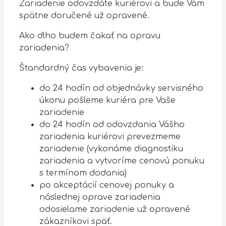
Zariadenie odovzdáte kuriérovi a bude Vám
spätne doručené už opravené.
Ako dlho budem čakať na opravu
zariadenia?
Štandardný čas vybavenia je:
do 24 hodín od objednávky servisného
úkonu pošleme kuriéra pre Vaše
zariadenie
do 24 hodín od odovzdania Vášho
zariadenia kuriérovi prevezmeme
zariadenie (vykonáme diagnostiku
zariadenia a vytvoríme cenovú ponuku
s termínom dodania)
po akceptácií cenovej ponuky a
následnej oprave zariadenia
odosielame zariadenie už opravené
zákazníkovi späť.