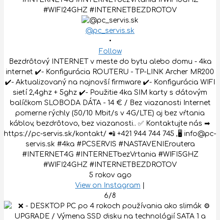
@pc_servis.sk
•
Follow
Bezdrôtový INTERNET v meste do bytu alebo domu - 4ka
internet ✔️- Konfigurácia ROUTERU - TP-LINK Archer MR200
✔️- Aktualizovaný na najnovší firmware ✔️- Konfigurácia WIFI
sietí 2,4ghz + 5ghz ✔️- Použitie 4ka SIM karty s dátovým
balíčkom SLOBODA DÁTA - 14 € / Bez viazanosti Internet
pomerne rýchly (50/10 Mbit/s v 4G/LTE) aj bez vŕtania
káblov, bezdrôtovo, bez viazanosti.. ✅ Kontaktujte nás ➡
https://pc-servis.sk/kontakt/ 📲 +421 944 744 745 ,🖥 info@pc-
servis.sk #4ka #PCSERVIS #NASTAVENIEroutera
#INTERNET4G #INTERNETbezVrtania #WIFI5GHZ
#WIFI24GHZ #INTERNETBEZDROTOV
5 rokov ago
View on Instagram
|
6/8