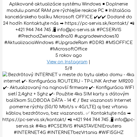
Aplikované aktualizácie systému Windows ◾️ Doplnenie
modulu pamäť RAM pre rýchlejšie reakcie PC ◾️ Inštalácia
kancelárskeho balíku Microsoft OFFICE ✔️✔️✔️ Dodané do
24 hodín Kontaktujte nás ➡ https://pc-servis.sk/kontakt/ 📲
+421 944 744 745 ,🖥 info@pc-servis.sk #PCSERVIS
#PrechodZwindows8na10 #upgradewindows10
#AktualizaciaWindows #UpgradeRam #DDR3 #MSOFFICE
#MicrosoftOffice
5 rokov ago
View on Instagram
|
5/8