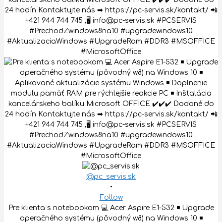
@pc_servis.sk
•
Follow
Pre klienta s notebookom 💻 Acer Aspire E1-532 ◾️ Upgrade
operačného systému (pôvodný w8) na Windows 10 ◾️