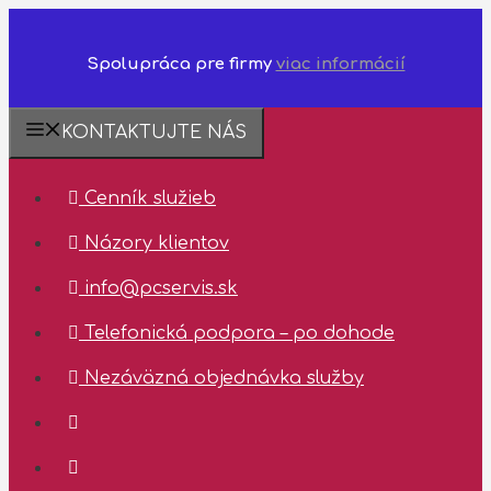
Spolupráca pre firmy
viac informácií
Preskočiť
❗️Dostupnosť
KONTAKTUJTE NÁS
na
technickej
obsah
podpory
Cenník služieb
✅
10.08.2026
Názory klientov
-
14.08.2026
info@pcservis.sk
✅
Telefonická podpora – po dohode
Nezáväzná objednávka služby