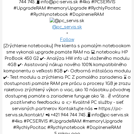
@pc_servis.sk
•
Follow
[Zrýchlenie notebooku] Pre klienta s pomalým notebookom
sme vykonali upgrade pamäte RAM na 💻 notebooku HP
ProBook 450 G2 ✔️- Analýza HW info už vloženého modulu
4GB ✔️- Asistovaný nákup nového 100% kompatibilného
komponentu o veľkosti 8GB ✔️- Odborná inštalácia modulu
✔️- Test modulu a zrýchlenia PC Z pomalého zariadenia ⌛ o
dostupnosti pamäte RAM pre prácu a procesy 1GB je zrazu
raketovo zrýchlený výkon o viac, ako 10 násobku pôvodnej
dostupnej pamäte a zariadenie funguje ako 🚀 . ✌️ vrátane
pozitívneho feedbacku ☺️ 👉 Kvalitné PC služby - sieť
servisných partnerov Kontaktujte nás ➡ https://pc-
servis.sk/kontakt/ 📲 +421 944 744 745 ,🖥 info@pc-servis.sk
#4ka #PCSERVIS #UpgradeRAM #memoryUpgrade
#RychlyPocitac #Rychlynotebook #DoplnenieRAM
5 rokov ago