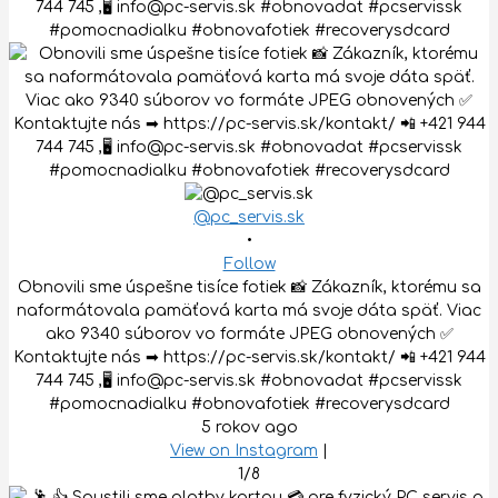
@pc_servis.sk
•
Follow
Obnovili sme úspešne tisíce fotiek 📸 Zákazník, ktorému sa
naformátovala pamäťová karta má svoje dáta späť. Viac
ako 9340 súborov vo formáte JPEG obnovených ✅
Kontaktujte nás ➡ https://pc-servis.sk/kontakt/ 📲 +421 944
744 745 ,🖥 info@pc-servis.sk #obnovadat #pcservissk
#pomocnadialku #obnovafotiek #recoverysdcard
5 rokov ago
View on Instagram
|
1/8