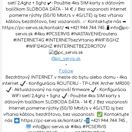
@pc_servis.sk
•
Follow
Bezdrôtový INTERNET v meste do bytu alebo domu - 4ka
internet
- Konfigurácia ROUTERU - TP-LINK Archer MR200
- Aktualizovaný na najnovší firmware
- Konfigurácia
WIFI sietí 2,4ghz + 5ghz
- Použitie 4ka SIM karty s
dátovým balíčkom SLOBODA DÁTA - 14 € / Bez viazanosti
Internet pomerne rýchly (50/10 Mbit/s v 4G/LTE) aj bez
vŕtania káblov, bezdrôtovo, bez viazanosti..
Kontaktujte
nás
https://pc-servis.sk/kontakt/
+421 944 744 745 ,
info@pc-servis.sk #4ka #PCSERVIS