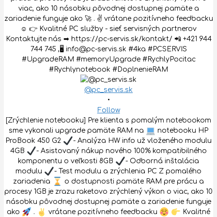
@pc_servis.sk
•
Follow
[Zrýchlenie notebooku] Pre klienta s pomalým notebookom
sme vykonali upgrade pamäte RAM na
notebooku HP
ProBook 450 G2
- Analýza HW info už vloženého modulu
4GB
- Asistovaný nákup nového 100% kompatibilného
komponentu o veľkosti 8GB
- Odborná inštalácia
modulu
- Test modulu a zrýchlenia PC Z pomalého
zariadenia
o dostupnosti pamäte RAM pre prácu a
procesy 1GB je zrazu raketovo zrýchlený výkon o viac, ako 10
násobku pôvodnej dostupnej pamäte a zariadenie funguje
ako
.
vrátane pozitívneho feedbacku
Kvalitné