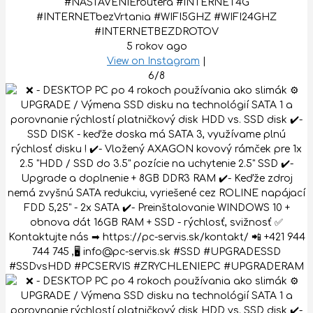
#NASTAVENIEroutera #INTERNET4G
#INTERNETbezVrtania #WIFI5GHZ #WIFI24GHZ
#INTERNETBEZDROTOV
5 rokov ago
View on Instagram
|
6/8