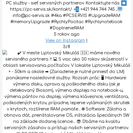
PC služby - sieť servisných partnerov Kontaktujte nás
https://pc-servis.sk/kontakt/
+421 944 744 745 ,
info@pc-servis.sk #4ka #PCSERVIS #UpgradeRAM
#memoryUpgrade #RychlyPocitac #Rychlynotebook
#DoplnenieRAM
5 rokov ago
View on Instagram
|
3/8