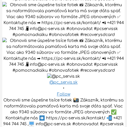
@pc_servis.sk
•
Follow
Obnovili sme úspešne tisíce fotiek
Zákazník, ktorému sa
naformátovala pamäťová karta má svoje dáta späť. Viac
ako 9340 súborov vo formáte JPEG obnovených
Kontaktujte nás
https://pc-servis.sk/kontakt/
+421
944 744 745 ,
info@pc-servis.sk #obnovadat #pcservissk