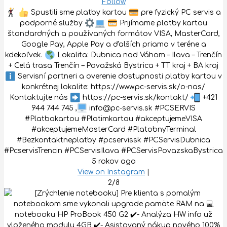
Follow
Spustili sme platby kartou
pre fyzický PC servis a
podporné služby
Prijímame platby kartou
štandardných a používaných formátov VISA, MasterCard,
Google Pay, Apple Pay a ďalších priamo v teréne a
kdekoľvek.
Lokalita: Dubnica nad Váhom – Ilava – Trenčín
+ Celá trasa Trenčín – Považská Bystrica + TT kraj + BA kraj
Servisní partneri a overenie dostupnosti platby kartou v
konkrétnej lokalite: https://www.pc-servis.sk/o-nas/
Kontaktujte nás
https://pc-servis.sk/kontakt/
+421
944 744 745 ,
info@pc-servis.sk #PCSERVIS
#Platbakartou #Platimkartou #akceptujemeVISA
#akceptujemeMasterCard #PlatobnyTerminal
#Bezkontaktneplatby #pcservissk #PCServisDubnica
#PcservisTrencin #PCServisIlava #PCServisPovazskaBystrica
5 rokov ago
View on Instagram
|
2/8