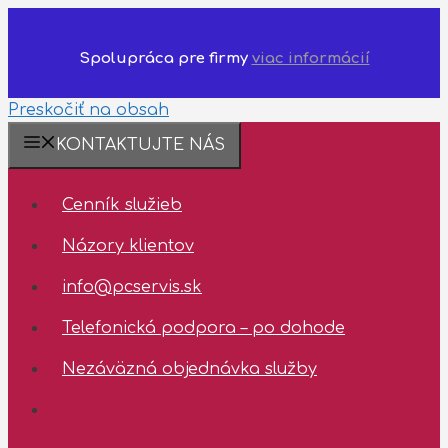
Spolupráca pre firmy
viac informácií
Preskočiť na obsah
KONTAKTUJTE NÁS
Dostupnosť
technickej
Cenník služieb
podpory
Názory klientov
10.08.2026
-
info@pcservis.sk
14.08.2026
Telefonická podpora – po dohode
Nezáväzná objednávka služby