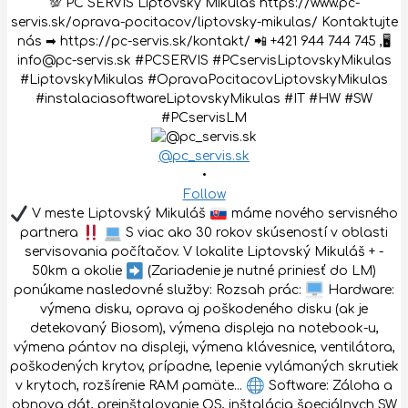
@pc_servis.sk
•
Follow
V meste Liptovský Mikuláš
máme nového servisného
partnera
S viac ako 30 rokov skúseností v oblasti
servisovania počítačov. V lokalite Liptovský Mikuláš + -
50km a okolie
(Zariadenie je nutné priniesť do LM)
ponúkame nasledovné služby: Rozsah prác:
Hardware:
výmena disku, oprava aj poškodeného disku (ak je
detekovaný Biosom), výmena displeja na notebook-u,
výmena pántov na displeji, výmena klávesnice, ventilátora,
poškodených krytov, prípadne, lepenie vylámaných skrutiek
v krytoch, rozšírenie RAM pamäte...
Software: Záloha a
obnova dát, preinštalovanie OS, inštalácia špeciálnych SW