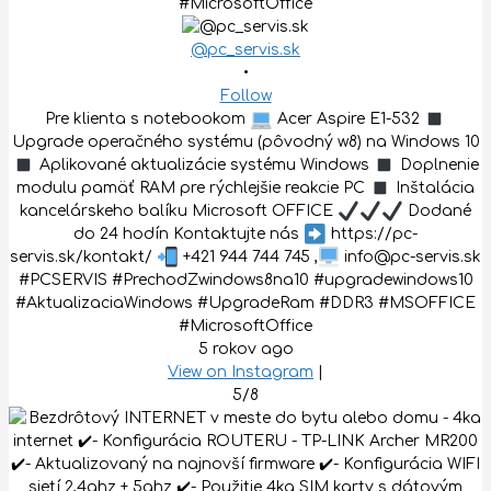
@pc_servis.sk
•
Follow
Pre klienta s notebookom
Acer Aspire E1-532
Upgrade operačného systému (pôvodný w8) na Windows 10
Aplikované aktualizácie systému Windows
Doplnenie
modulu pamäť RAM pre rýchlejšie reakcie PC
Inštalácia
kancelárskeho balíku Microsoft OFFICE
Dodané
do 24 hodín Kontaktujte nás
https://pc-
servis.sk/kontakt/
+421 944 744 745 ,
info@pc-servis.sk
#PCSERVIS #PrechodZwindows8na10 #upgradewindows10
#AktualizaciaWindows #UpgradeRam #DDR3 #MSOFFICE
#MicrosoftOffice
5 rokov ago
View on Instagram
|
5/8