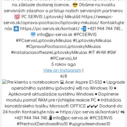
na základe dodanej licencie...
Dbáme na kvalitu
servisných zásahov a prístup našich servisných partnerov.
PC SERVIS Liptovský Mikuláš https://www.pc-
servis.sk/oprava-pocitacov/liptovsky-mikulas/ Kontaktujte
nás
https://pc-servis.sk/kontakt/
+421 944 744 745 ,
info@pc-servis.sk #PCSERVIS
#PCservisLiptovskyMikulas #LiptovskyMikulas
#OpravaPocitacovLiptovskyMikulas
#instalaciasoftwareLiptovskyMikulas #IT #HW #SW
#PCservisLM
5 rokov ago
View on Instagram
|
4/8