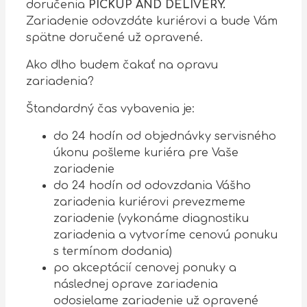
doručenia
PICKUP AND DELIVERY.
Zariadenie odovzdáte kuriérovi a bude Vám
spätne doručené už opravené.
Ako dlho budem čakať na opravu
zariadenia?
Štandardný čas vybavenia je:
do 24 hodín od objednávky servisného
úkonu pošleme kuriéra pre Vaše
zariadenie
do 24 hodín od odovzdania Vášho
zariadenia kuriérovi prevezmeme
zariadenie (vykonáme diagnostiku
zariadenia a vytvoríme cenovú ponuku
s termínom dodania)
po akceptácií cenovej ponuky a
následnej oprave zariadenia
odosielame zariadenie už opravené