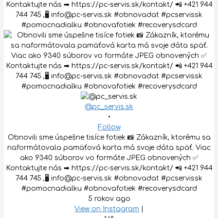
@pc_servis.sk
•
Follow
Obnovili sme úspešne tisíce fotiek 📸 Zákazník, ktorému sa
naformátovala pamäťová karta má svoje dáta späť. Viac
ako 9340 súborov vo formáte JPEG obnovených ✅
Kontaktujte nás ➡ https://pc-servis.sk/kontakt/ 📲 +421 944
744 745 ,🖥 info@pc-servis.sk #obnovadat #pcservissk
#pomocnadialku #obnovafotiek #recoverysdcard
5 rokov ago
View on Instagram
|