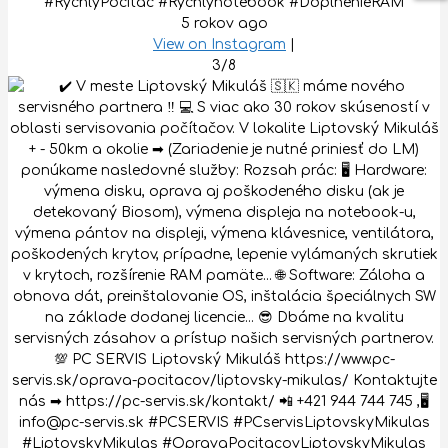
#RychlyPocitac #Rychlynotebook #DoplnenieRAM
5 rokov ago
View on Instagram
|
3/8