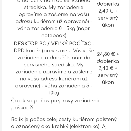
a doručí k nám do servisného
dobierka
strediska. My zariadenie
2,40 € +
opravíme a zašleme na vašu
servisný
adresu kuriérom už opravené) -
úkon
váha zariadenia 0 - 5kg (napr
notebook)
DESKTOP PC / VEĽKÝ POČÍTAČ
-
DPD kuriér (prevezme u Vás vaše
24,30 €
+
zariadenie a doručí k nám do
dobierka
servisného strediska. My
2,40 € +
zariadenie opravíme a zašleme
servisný
na vašu adresu kuriérom už
úkon
opravené) - váha zariadenia 5 -
10kg
Čo ak sa počas prepravy zariadenie
poškodí?
Balík je počas celej cesty kuriérom poistený
a označený ako krehký (elektronika). Aj