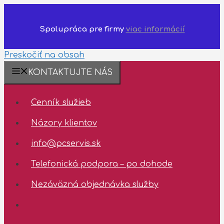
Spolupráca pre firmy
viac informácií
Preskočiť na obsah
❗️Dostupnosť
KONTAKTUJTE NÁS
technickej
podpory
Cenník služieb
✅
03.08.2026
Názory klientov
-
07.08.2026
info@pcservis.sk
✅
Telefonická podpora – po dohode
Nezáväzná objednávka služby