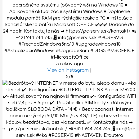
operačného systému (pôvodný w8) na Windows 10 ◾️
Aplikované aktualizácie systému Windows ◾️ Doplnenie
modulu pamäť RAM pre rýchlejšie reakcie PC ◾️ Inštalácia
kancelárskeho balíku Microsoft OFFICE ✔️✔️✔️ Dodané do
24 hodín Kontaktujte nás ➡ https://pc-servis.sk/kontakt/ 📲
+421 944 744 745 ,🖥 info@pc-servis.sk #PCSERVIS
#PrechodZwindows8na10 #upgradewindows10
#AktualizaciaWindows #UpgradeRam #DDR3 #MSOFFICE
#MicrosoftOffice
5 rokov ago
View on Instagram
|
5/8