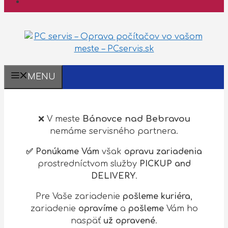
MENU
Bánovce nad Bebravou
❌ V meste
nemáme servisného partnera.
✅ Ponúkame Vám
však
opravu zariadenia
prostredníctvom služby
PICKUP and
DELIVERY
.
Pre Vaše zariadenie
pošleme kuriéra
,
zariadenie
opravíme
a
pošleme
Vám ho
naspäť
už opravené
.