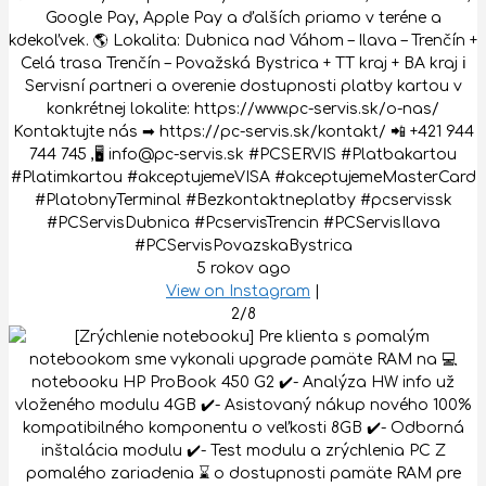
Google Pay, Apple Pay a ďalších priamo v teréne a
kdekoľvek. 🌎 Lokalita: Dubnica nad Váhom – Ilava – Trenčín +
Celá trasa Trenčín – Považská Bystrica + TT kraj + BA kraj ℹ
Servisní partneri a overenie dostupnosti platby kartou v
konkrétnej lokalite: https://www.pc-servis.sk/o-nas/
Kontaktujte nás ➡ https://pc-servis.sk/kontakt/ 📲 +421 944
744 745 ,🖥 info@pc-servis.sk #PCSERVIS #Platbakartou
#Platimkartou #akceptujemeVISA #akceptujemeMasterCard
#PlatobnyTerminal #Bezkontaktneplatby #pcservissk
#PCServisDubnica #PcservisTrencin #PCServisIlava
#PCServisPovazskaBystrica
5 rokov ago
View on Instagram
|
2/8