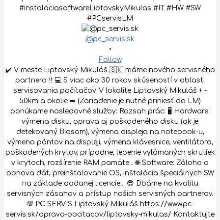
@pc_servis.sk
•
Follow
✔️ V meste Liptovský Mikuláš 🇸🇰 máme nového servisného
partnera ‼️ 💻 S viac ako 30 rokov skúseností v oblasti
servisovania počítačov. V lokalite Liptovský Mikuláš + -
50km a okolie ➡ (Zariadenie je nutné priniesť do LM)
ponúkame nasledovné služby: Rozsah prác: 🖥 Hardware:
výmena disku, oprava aj poškodeného disku (ak je
detekovaný Biosom), výmena displeja na notebook-u,
výmena pántov na displeji, výmena klávesnice, ventilátora,
poškodených krytov, prípadne, lepenie vylámaných skrutiek
v krytoch, rozšírenie RAM pamäte... 🌐 Software: Záloha a
obnova dát, preinštalovanie OS, inštalácia špeciálnych SW
na základe dodanej licencie... 😎 Dbáme na kvalitu
servisných zásahov a prístup našich servisných partnerov.
💯 PC SERVIS Liptovský Mikuláš https://www.pc-
servis.sk/oprava-pocitacov/liptovsky-mikulas/ Kontaktujte