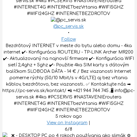
@pc_servis.sk
•
Follow
Bezdrôtový INTERNET v meste do bytu alebo domu - 4ka
internet ✔️- Konfigurácia ROUTERU - TP-LINK Archer MR200
✔️- Aktualizovaný na najnovší firmware ✔️- Konfigurácia WIFI
sietí 2,4ghz + 5ghz ✔️- Použitie 4ka SIM karty s dátovým
balíčkom SLOBODA DÁTA - 14 € / Bez viazanosti Internet
pomerne rýchly (50/10 Mbit/s v 4G/LTE) aj bez vŕtania
káblov, bezdrôtovo, bez viazanosti.. ✅ Kontaktujte nás ➡
https://pc-servis.sk/kontakt/ 📲 +421 944 744 745 ,🖥 info@pc-
servis.sk #4ka #PCSERVIS #NASTAVENIEroutera
#INTERNET4G #INTERNETbezVrtania #WIFI5GHZ
#WIFI24GHZ #INTERNETBEZDROTOV
5 rokov ago
View on Instagram
|
6/8