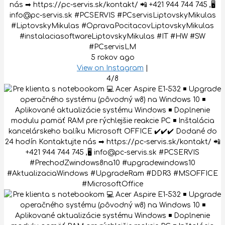
nás ➡ https://pc-servis.sk/kontakt/ 📲 +421 944 744 745 ,🖥
info@pc-servis.sk #PCSERVIS #PCservisLiptovskyMikulas
#LiptovskyMikulas #OpravaPocitacovLiptovskyMikulas
#instalaciasoftwareLiptovskyMikulas #IT #HW #SW
#PCservisLM
5 rokov ago
View on Instagram
|
4/8