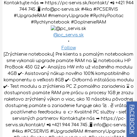
@pc_servis.sk
•
Follow
[Zrýchlenie notebooku] Pre klienta s pomalým notebookom
sme vykonali upgrade pamäte RAM na 💻 notebooku HP
ProBook 450 G2 ✔️- Analýza HW info už vloženého modulu
4GB ✔️- Asistovaný nákup nového 100% kompatibilného
komponentu o veľkosti 8GB ✔️- Odborná inštalácia modulu
✔️- Test modulu a zrýchlenia PC Z pomalého zariadenia ⌛ o
dostupnosti pamäte RAM pre prácu a procesy 1GB je zrazu
raketovo zrýchlený výkon o viac, ako 10 násobku pôvodnej
dostupnej pamäte a zariadenie funguje ako 🚀 . ✌️ vrátane
FACEBOOK
pozitívneho feedbacku ☺️ 👉 Kvalitné PC služby - sieť
servisných partnerov Kontaktujte nás ➡ https://pc-
servis.sk/kontakt/ 📲 +421 944 744 745 ,🖥 info@pc-servis.sk
#4ka #PCSERVIS #UpgradeRAM #memoryUpgrade