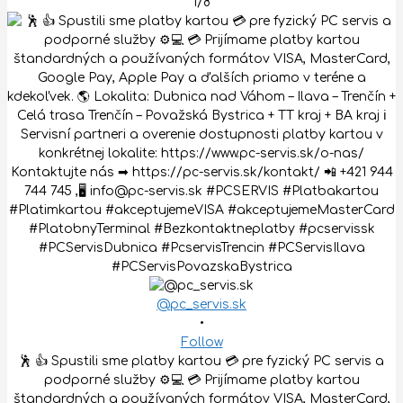
1/8
@pc_servis.sk
•
Follow
🕺 👍 Spustili sme platby kartou 💳 pre fyzický PC servis a
podporné služby ⚙️💻 💳 Prijímame platby kartou
štandardných a používaných formátov VISA, MasterCard,