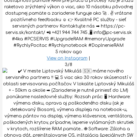
dostupnosti pamäte RAM pre prácu a procesy 1GB je zrazu
raketovo zrýchlený výkon o viac, ako 10 násobku pôvodnej
dostupnej pamäte a zariadenie funguje ako 🚀 . ✌️ vrátane
pozitívneho feedbacku ☺️ 👉 Kvalitné PC služby - sieť
servisných partnerov Kontaktujte nás ➡ https://pc-
servis.sk/kontakt/ 📲 +421 944 744 745 ,🖥 info@pc-servis.sk
#4ka #PCSERVIS #UpgradeRAM #memoryUpgrade
#RychlyPocitac #Rychlynotebook #DoplnenieRAM
5 rokov ago
View on Instagram
|
3/8