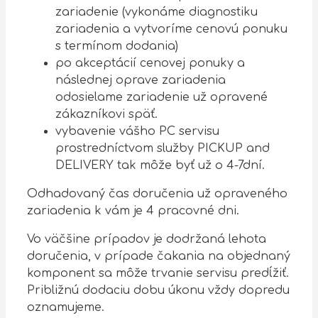
zariadenie (vykonáme diagnostiku
zariadenia a vytvoríme cenovú ponuku
s termínom dodania)
po akceptácií cenovej ponuky a
následnej oprave zariadenia
odosielame zariadenie už opravené
zákazníkovi späť.
vybavenie vášho PC servisu
prostredníctvom služby PICKUP and
DELIVERY tak môže byť už o 4-7dní.
Odhadovaný čas doručenia už opraveného
zariadenia k vám je 4 pracovné dni.
Vo väčšine prípadov je dodržaná lehota
doručenia, v prípade čakania na objednaný
komponent sa môže trvanie servisu predĺžiť.
Približnú dodaciu dobu úkonu vždy dopredu
oznamujeme.