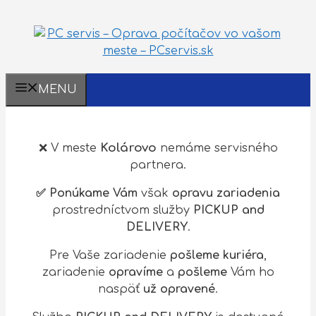
MENU
Kolárovo
❌ V meste
nemáme servisného
partnera.
✅ Ponúkame Vám
však
opravu zariadenia
prostredníctvom služby
PICKUP and
DELIVERY
.
Pre Vaše zariadenie
pošleme kuriéra
,
zariadenie
opravíme
a
pošleme
Vám ho
naspäť
už opravené
.