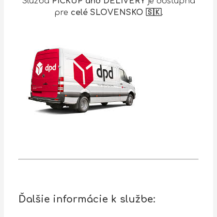
Služba
PICKUP and DELIVERY
je dostupná
pre
celé SLOVENSKO 🇸🇰
.
Ďalšie informácie k službe: