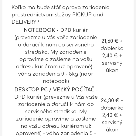
Koľko ma bude stáť oprava zariadenia
prostredníctvom služby PICKUP and
DELIVERY?
NOTEBOOK - DPD
kuriér
(prevezme u Vás vaše zariadenie
21,60 €
+
a doručí k nám do servisného
dobierka
strediska. My zariadenie
2,40 € +
opravíme a zašleme na vašu
servisný
adresu kuriérom už opravené) -
úkon
váha zariadenia 0 - 5kg (napr
notebook)
DESKTOP PC / VEĽKÝ POČÍTAČ
-
DPD kuriér (prevezme u Vás vaše
24,30 €
+
zariadenie a doručí k nám do
dobierka
servisného strediska. My
2,40 € +
zariadenie opravíme a zašleme
servisný
na vašu adresu kuriérom už
úkon
opravené) - váha zariadenia 5 -