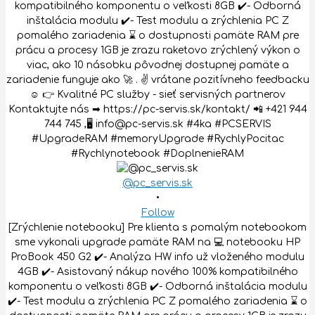
@pc_servis.sk
•
Follow
[Zrýchlenie notebooku] Pre klienta s pomalým notebookom
sme vykonali upgrade pamäte RAM na 💻 notebooku HP
ProBook 450 G2 ✔️- Analýza HW info už vloženého modulu
4GB ✔️- Asistovaný nákup nového 100% kompatibilného
komponentu o veľkosti 8GB ✔️- Odborná inštalácia modulu
✔️- Test modulu a zrýchlenia PC Z pomalého zariadenia ⌛ o