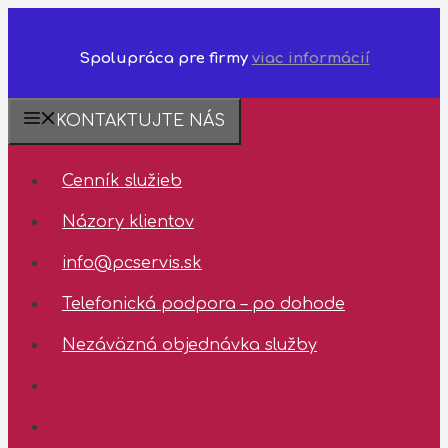
Spolupráca pre firmy
viac informácií
Preskočiť
❗️Dostupnosť
KONTAKTUJTE NÁS
na
technickej
obsah
podpory
Cenník služieb
✅
03.08.2026
Názory klientov
-
07.08.2026
info@pcservis.sk
✅
Telefonická podpora – po dohode
Nezáväzná objednávka služby