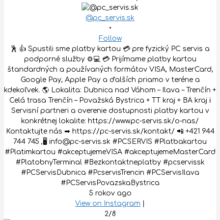
@pc_servis.sk
•
Follow
🕺 👍 Spustili sme platby kartou 💳 pre fyzický PC servis a
podporné služby ⚙️💻 💳 Prijímame platby kartou
štandardných a používaných formátov VISA, MasterCard,
Google Pay, Apple Pay a ďalších priamo v teréne a
kdekoľvek. 🌎 Lokalita: Dubnica nad Váhom – Ilava – Trenčín +
Celá trasa Trenčín – Považská Bystrica + TT kraj + BA kraj ℹ
Servisní partneri a overenie dostupnosti platby kartou v
konkrétnej lokalite: https://www.pc-servis.sk/o-nas/
Kontaktujte nás ➡ https://pc-servis.sk/kontakt/ 📲 +421 944
744 745 ,🖥 info@pc-servis.sk #PCSERVIS #Platbakartou
#Platimkartou #akceptujemeVISA #akceptujemeMasterCard
#PlatobnyTerminal #Bezkontaktneplatby #pcservissk
#PCServisDubnica #PcservisTrencin #PCServisIlava
#PCServisPovazskaBystrica
5 rokov ago
View on Instagram
|
2/8