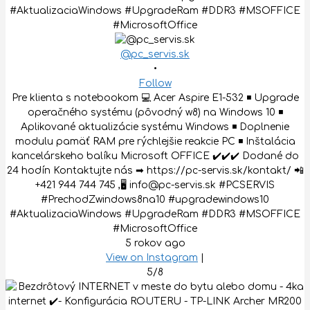
@pc_servis.sk
•
Follow
Pre klienta s notebookom 💻 Acer Aspire E1-532 ◾️ Upgrade
operačného systému (pôvodný w8) na Windows 10 ◾️
Aplikované aktualizácie systému Windows ◾️ Doplnenie
modulu pamäť RAM pre rýchlejšie reakcie PC ◾️ Inštalácia
kancelárskeho balíku Microsoft OFFICE ✔️✔️✔️ Dodané do
24 hodín Kontaktujte nás ➡ https://pc-servis.sk/kontakt/ 📲
+421 944 744 745 ,🖥 info@pc-servis.sk #PCSERVIS
#PrechodZwindows8na10 #upgradewindows10
#AktualizaciaWindows #UpgradeRam #DDR3 #MSOFFICE
#MicrosoftOffice
5 rokov ago
View on Instagram
|
5/8