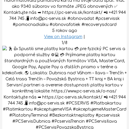
naformátovala pamäťová karta má svoje dáta späť. Viac
ako 9340 súborov vo formáte JPEG obnovených ✅
Kontaktujte nás ➡ https://pc-servis.sk/kontakt/ 📲 +421 944
744 745 ,🖥 info@pc-servis.sk #obnovadat #pcservissk
#pomocnadialku #obnovafotiek #recoverysdcard
5 rokov ago
View on Instagram
|
1/8