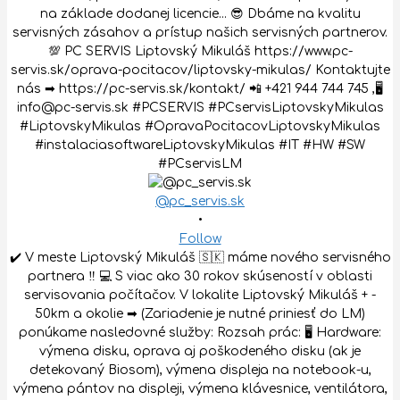
@pc_servis.sk
•
Follow
✔️ V meste Liptovský Mikuláš 🇸🇰 máme nového servisného
partnera ‼️ 💻 S viac ako 30 rokov skúseností v oblasti
servisovania počítačov. V lokalite Liptovský Mikuláš + -
50km a okolie ➡ (Zariadenie je nutné priniesť do LM)
ponúkame nasledovné služby: Rozsah prác: 🖥 Hardware:
výmena disku, oprava aj poškodeného disku (ak je
detekovaný Biosom), výmena displeja na notebook-u,
výmena pántov na displeji, výmena klávesnice, ventilátora,