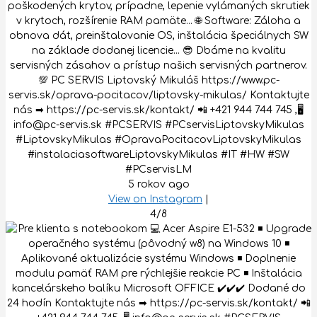
poškodených krytov, prípadne, lepenie vylámaných skrutiek
v krytoch, rozšírenie RAM pamäte... 🌐 Software: Záloha a
obnova dát, preinštalovanie OS, inštalácia špeciálnych SW
na základe dodanej licencie... 😎 Dbáme na kvalitu
servisných zásahov a prístup našich servisných partnerov.
💯 PC SERVIS Liptovský Mikuláš https://www.pc-
servis.sk/oprava-pocitacov/liptovsky-mikulas/ Kontaktujte
nás ➡ https://pc-servis.sk/kontakt/ 📲 +421 944 744 745 ,🖥
info@pc-servis.sk #PCSERVIS #PCservisLiptovskyMikulas
#LiptovskyMikulas #OpravaPocitacovLiptovskyMikulas
#instalaciasoftwareLiptovskyMikulas #IT #HW #SW
#PCservisLM
5 rokov ago
View on Instagram
|
4/8