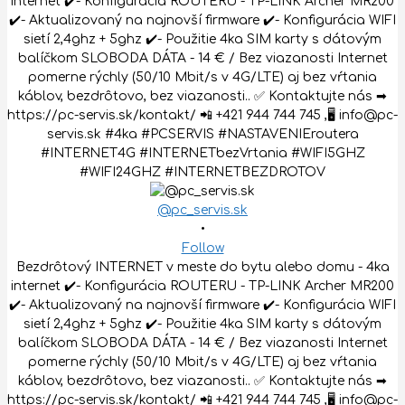
@pc_servis.sk
•
Follow
Bezdrôtový INTERNET v meste do bytu alebo domu - 4ka
internet ✔️- Konfigurácia ROUTERU - TP-LINK Archer MR200
✔️- Aktualizovaný na najnovší firmware ✔️- Konfigurácia WIFI
sietí 2,4ghz + 5ghz ✔️- Použitie 4ka SIM karty s dátovým
balíčkom SLOBODA DÁTA - 14 € / Bez viazanosti Internet
pomerne rýchly (50/10 Mbit/s v 4G/LTE) aj bez vŕtania
káblov, bezdrôtovo, bez viazanosti.. ✅ Kontaktujte nás ➡
https://pc-servis.sk/kontakt/ 📲 +421 944 744 745 ,🖥 info@pc-