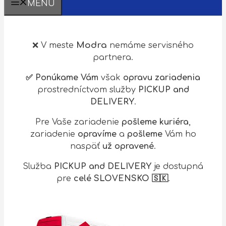
MENU
Modra
❌ V meste
nemáme servisného
partnera.
✅ Ponúkame Vám
však
opravu zariadenia
prostredníctvom služby
PICKUP and
DELIVERY
.
Pre Vaše zariadenie
pošleme kuriéra
,
zariadenie
opravíme
a
pošleme
Vám ho
naspäť
už opravené
.
Služba
PICKUP and DELIVERY
je dostupná
pre
celé SLOVENSKO 🇸🇰
.