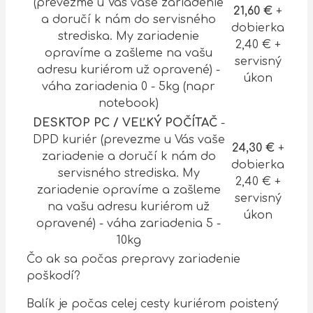
(prevezme u Vás vaše zariadenie
21,60 €
+
a doručí k nám do servisného
dobierka
strediska. My zariadenie
2,40 € +
opravíme a zašleme na vašu
servisný
adresu kuriérom už opravené) -
úkon
váha zariadenia 0 - 5kg (napr
notebook)
DESKTOP PC / VEĽKÝ POČÍTAČ
-
DPD kuriér (prevezme u Vás vaše
24,30 €
+
zariadenie a doručí k nám do
dobierka
servisného strediska. My
2,40 € +
zariadenie opravíme a zašleme
servisný
na vašu adresu kuriérom už
úkon
opravené) - váha zariadenia 5 -
10kg
Čo ak sa počas prepravy zariadenie
poškodí?
Balík je počas celej cesty kuriérom poistený