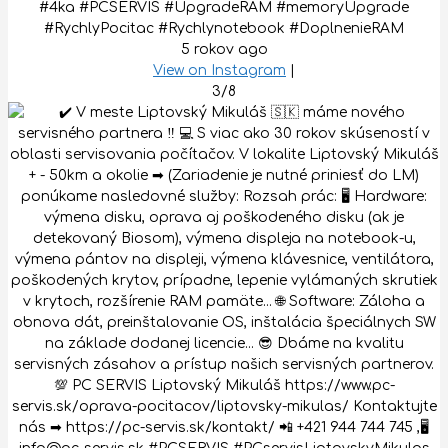
#4ka #PCSERVIS #UpgradeRAM #memoryUpgrade
#RychlyPocitac #Rychlynotebook #DoplnenieRAM
5 rokov ago
View on Instagram
|
3/8