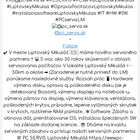
@pc_servis.sk
•
Follow
✔️ V meste Liptovský Mikuláš 🇸🇰 máme nového servisného
partnera ‼️ 💻 S viac ako 30 rokov skúseností v oblasti
servisovania počítačov. V lokalite Liptovský Mikuláš + -
50km a okolie ➡ (Zariadenie je nutné priniesť do LM)
ponúkame nasledovné služby: Rozsah prác: 🖥 Hardware:
výmena disku, oprava aj poškodeného disku (ak je
detekovaný Biosom), výmena displeja na notebook-u,
výmena pántov na displeji, výmena klávesnice, ventilátora,
poškodených krytov, prípadne, lepenie vylámaných skrutiek
v krytoch, rozšírenie RAM pamäte... 🌐 Software: Záloha a
obnova dát, preinštalovanie OS, inštalácia špeciálnych SW
na základe dodanej licencie... 😎 Dbáme na kvalitu
servisných zásahov a prístup našich servisných partnerov.
💯 PC SERVIS Liptovský Mikuláš https://www.pc-