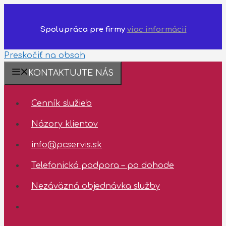
Spolupráca pre firmy
viac informácií
Preskočiť na obsah
❗️Dostupnosť
KONTAKTUJTE NÁS
technickej
podpory
Cenník služieb
✅
10.08.2026
Názory klientov
-
14.08.2026
info@pcservis.sk
✅
Telefonická podpora – po dohode
Nezáväzná objednávka služby