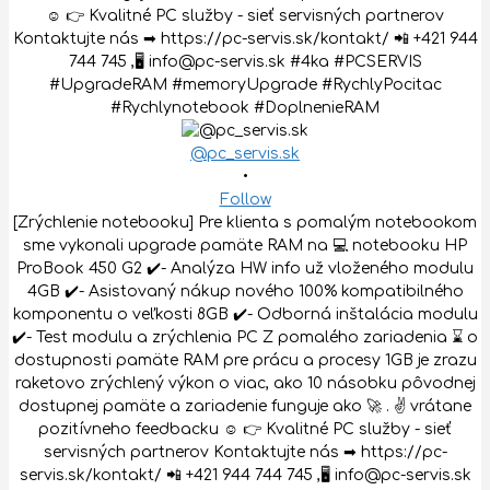
@pc_servis.sk
•
Follow
[Zrýchlenie notebooku] Pre klienta s pomalým notebookom
sme vykonali upgrade pamäte RAM na 💻 notebooku HP
ProBook 450 G2 ✔️- Analýza HW info už vloženého modulu
4GB ✔️- Asistovaný nákup nového 100% kompatibilného
komponentu o veľkosti 8GB ✔️- Odborná inštalácia modulu
✔️- Test modulu a zrýchlenia PC Z pomalého zariadenia ⌛ o
dostupnosti pamäte RAM pre prácu a procesy 1GB je zrazu
raketovo zrýchlený výkon o viac, ako 10 násobku pôvodnej
dostupnej pamäte a zariadenie funguje ako 🚀 . ✌️ vrátane
pozitívneho feedbacku ☺️ 👉 Kvalitné PC služby - sieť
servisných partnerov Kontaktujte nás ➡ https://pc-
servis.sk/kontakt/ 📲 +421 944 744 745 ,🖥 info@pc-servis.sk