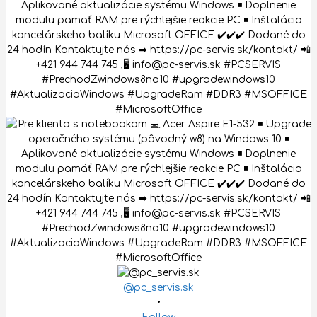
@pc_servis.sk
•