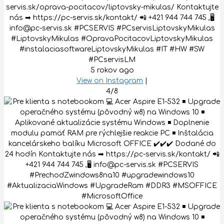
servis.sk/oprava-pocitacov/liptovsky-mikulas/ Kontaktujte
nás ➡ https://pc-servis.sk/kontakt/ 📲 +421 944 744 745 ,🖥
info@pc-servis.sk #PCSERVIS #PCservisLiptovskyMikulas
#LiptovskyMikulas #OpravaPocitacovLiptovskyMikulas
#instalaciasoftwareLiptovskyMikulas #IT #HW #SW
#PCservisLM
5 rokov ago
View on Instagram
|
4/8