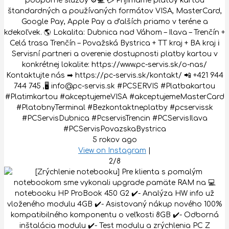
podporné služby ⚙️💻 💳 Prijímame platby kartou
štandardných a používaných formátov VISA, MasterCard,
Google Pay, Apple Pay a ďalších priamo v teréne a
kdekoľvek. 🌎 Lokalita: Dubnica nad Váhom – Ilava – Trenčín +
Celá trasa Trenčín – Považská Bystrica + TT kraj + BA kraj ℹ
Servisní partneri a overenie dostupnosti platby kartou v
konkrétnej lokalite: https://www.pc-servis.sk/o-nas/
Kontaktujte nás ➡ https://pc-servis.sk/kontakt/ 📲 +421 944
744 745 ,🖥 info@pc-servis.sk #PCSERVIS #Platbakartou
#Platimkartou #akceptujemeVISA #akceptujemeMasterCard
#PlatobnyTerminal #Bezkontaktneplatby #pcservissk
#PCServisDubnica #PcservisTrencin #PCServisIlava
#PCServisPovazskaBystrica
5 rokov ago
View on Instagram
|
2/8