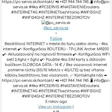
@pc_servis.sk
•
Follow
Bezdrôtový INTERNET v meste do bytu alebo domu - 4ka
internet ✔️- Konfigurácia ROUTERU - TP-LINK Archer MR200
✔️- Aktualizovaný na najnovší firmware ✔️- Konfigurácia WIFI
sietí 2,4ghz + 5ghz ✔️- Použitie 4ka SIM karty s dátovým
balíčkom SLOBODA DÁTA - 14 € / Bez viazanosti Internet
pomerne rýchly (50/10 Mbit/s v 4G/LTE) aj bez vŕtania
káblov, bezdrôtovo, bez viazanosti.. ✅ Kontaktujte nás ➡
https://pc-servis.sk/kontakt/ 📲 +421 944 744 745 ,🖥 info@pc-
servis.sk #4ka #PCSERVIS #NASTAVENIEroutera
#INTERNET4G #INTERNETbezVrtania #WIFI5GHZ
#WIFI24GHZ #INTERNETBEZDROTOV
5 rokov ago
View on Instagram
|