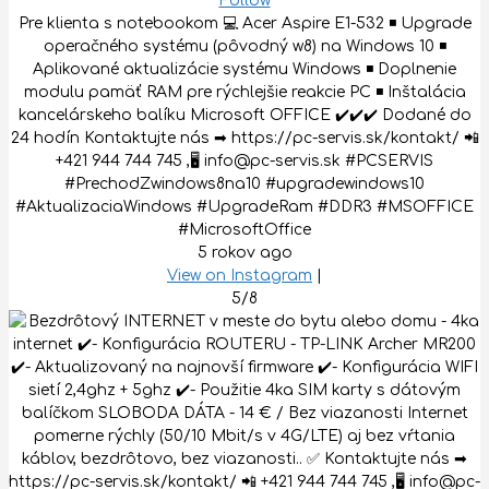
Follow
Pre klienta s notebookom 💻 Acer Aspire E1-532 ◾️ Upgrade
operačného systému (pôvodný w8) na Windows 10 ◾️
Aplikované aktualizácie systému Windows ◾️ Doplnenie
modulu pamäť RAM pre rýchlejšie reakcie PC ◾️ Inštalácia
kancelárskeho balíku Microsoft OFFICE ✔️✔️✔️ Dodané do
24 hodín Kontaktujte nás ➡ https://pc-servis.sk/kontakt/ 📲
+421 944 744 745 ,🖥 info@pc-servis.sk #PCSERVIS
#PrechodZwindows8na10 #upgradewindows10
#AktualizaciaWindows #UpgradeRam #DDR3 #MSOFFICE
#MicrosoftOffice
5 rokov ago
View on Instagram
|
5/8