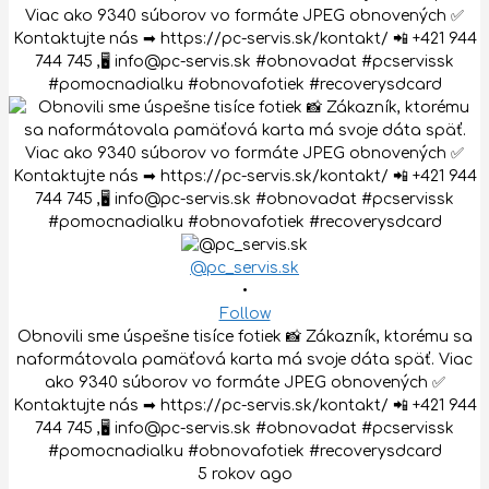
@pc_servis.sk
•
Follow
Obnovili sme úspešne tisíce fotiek 📸 Zákazník, ktorému sa
naformátovala pamäťová karta má svoje dáta späť. Viac
ako 9340 súborov vo formáte JPEG obnovených ✅
Kontaktujte nás ➡ https://pc-servis.sk/kontakt/ 📲 +421 944
744 745 ,🖥 info@pc-servis.sk #obnovadat #pcservissk
#pomocnadialku #obnovafotiek #recoverysdcard
5 rokov ago